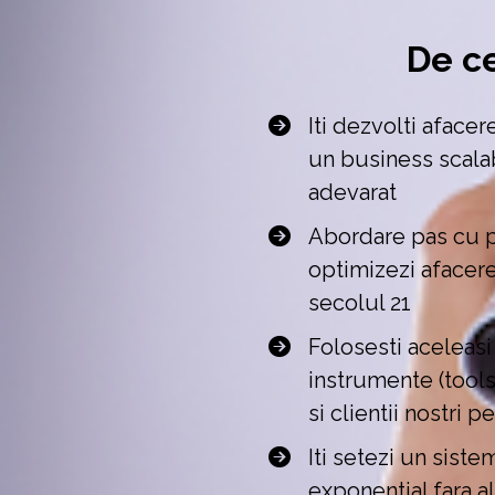
De ce
Iti dezvolti afacer
un business scalabi
adevarat 
Abordare pas cu pa
optimizezi afacerea
secolul 21 
Folosesti aceleasi
instrumente (tools
si clientii nostri 
Iti setezi un siste
exponential fara al