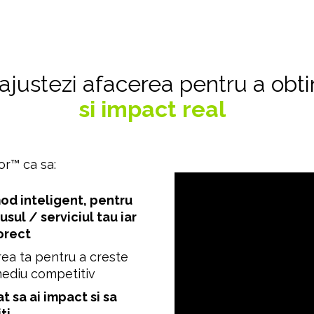
i ajustezi afacerea pentru a obti
si impact real  
or™ ca sa:
mod inteligent, pentru 
ul / serviciul tau iar 
corect
rea ta pentru a creste 
 mediu competitiv
t sa ai impact si sa 
ti