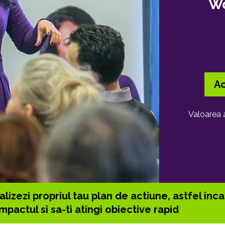
Wo
A
Valoarea 
lizezi propriul tau plan de actiune, astfel incat
impactul si sa-ti atingi obiective rapid 