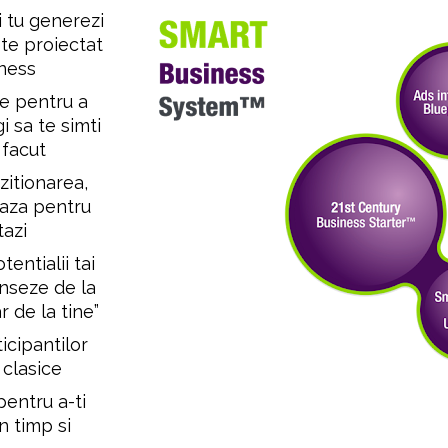
 tu generezi 
te proiectat 
iness
ie pentru a 
 sa te simti 
 facut
zitionarea, 
aza pentru 
azi 
entialii tai 
anseze de la 
 de la tine” 
cipantilor 
 clasice 
entru a-ti 
n timp si 