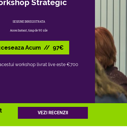
rkshop Strategic
SESIUNE INREGISTRATA
Acces Instant, timp de 90 zile
cceseaza Acum // 97€
acestui workshop livrat live este €700
 
VEZI RECENZII