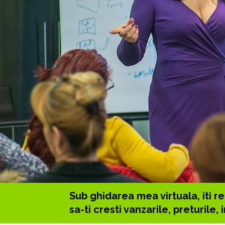
Sub ghidarea mea virtuala, iti rea
sa-ti cresti vanzarile, preturile, 