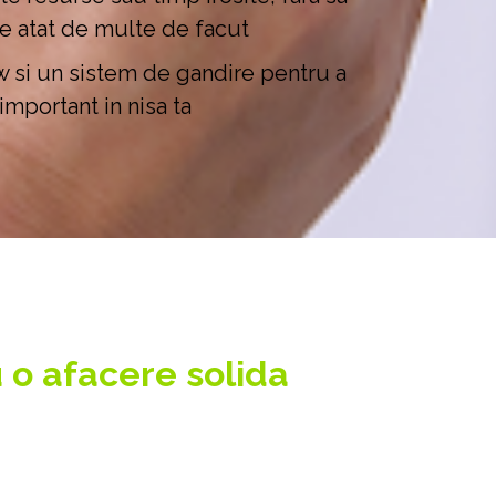
de atat de multe de facut
 si un sistem de gandire pentru a 
important in nisa ta
 o afacere solida