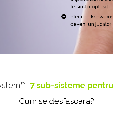
te simti coplesit 
Pleci cu know-how
deveni un jucator 
ystem™, 
7 sub-sisteme pentru
Cum se desfasoara?