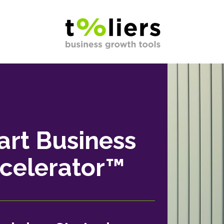
rt Business 
celerator™ 