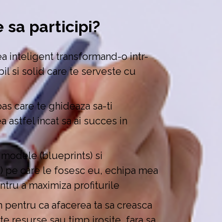
 sa participi?
ea inteligent transformand-o intr-
l si solid care te serveste cu 
s care te ghideaza sa-ti 
 astfel incat sa ai succes in 
 modele (blueprints) si 
) pe care le fosesc eu, echipa mea 
pentru a maximiza profiturile 
m pentru ca afacerea ta sa creasca 
te resurse sau timp irosite, fara sa 