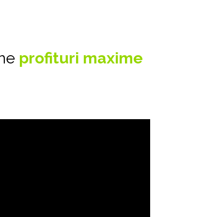
ne 
profituri maxime 