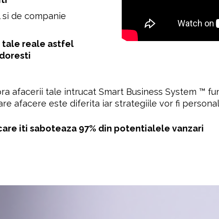
l si de companie 
tale reale astfel 
 doresti
pra afacerii tale intrucat Smart Business System ™ fu
are afacere este diferita iar strategiile vor fi persona
care iti saboteaza 97% din potentialele vanzari