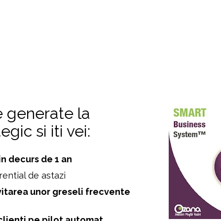
 generate la 
ic si iti vei:
in decurs de 1 an
ential de astazi 
itarea unor greseli frecvente 
clienti pe pilot automat 