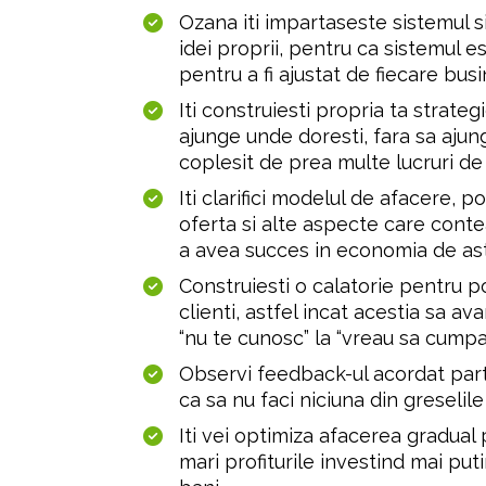
Ozana iti impartaseste sistemul si
idei proprii, pentru ca sistemul es
pentru a fi ajustat de fiecare bus
Iti construiesti propria ta strateg
ajunge unde doresti, fara sa ajungi
coplesit de prea multe lucruri de
Iti clarifici modelul de afacere, po
oferta si alte aspecte care conte
a avea succes in economia de ast
Construiesti o calatorie pentru pot
clienti, astfel incat acestia sa av
“nu te cunosc” la “vreau sa cumpar
Observi feedback-ul acordat parti
ca sa nu faci niciuna din greselile
Iti vei optimiza afacerea gradual p
mari profiturile investind mai puti